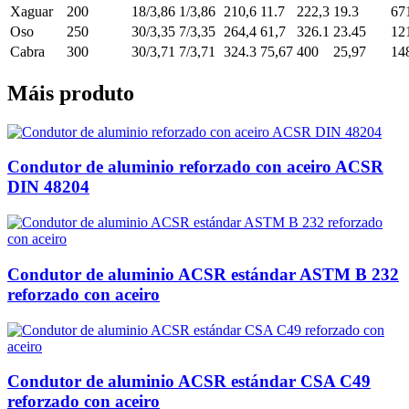
Xaguar
200
18/3,86
1/3,86
210,6
11.7
222,3
19.3
67
Oso
250
30/3,35
7/3,35
264,4
61,7
326.1
23.45
12
Cabra
300
30/3,71
7/3,71
324.3
75,67
400
25,97
14
Máis produto
Condutor de aluminio reforzado con aceiro ACSR
DIN 48204
Condutor de aluminio ACSR estándar ASTM B 232
reforzado con aceiro
Condutor de aluminio ACSR estándar CSA C49
reforzado con aceiro