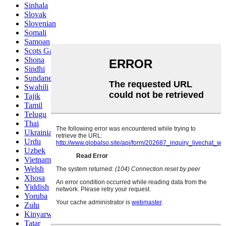
Sinhala
Slovak
Slovenian
Somali
Samoan
Scots Gaelic
Shona
Sindhi
Sundanese
Swahili
Tajik
Tamil
Telugu
Thai
Ukrainian
Urdu
Uzbek
Vietnamese
Welsh
Xhosa
Yiddish
Yoruba
Zulu
Kinyarwanda
Tatar