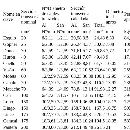
Nº/Diámetro
Sección
Sección
Diámetro
de cables
transversal
Nome en
Pe
transversal
total
trenzados
calculada
clave
ap
nominal
aprox.
Al.
San
Al.
San
Total.
-
mm²
Nº/mm
Nº/mm
mm²
mm²
mm²
mm
kg
Esquío
20
6/2.11
1/2.11
20,98
3.5
24,48
6.33
84
Gopher
25
6/2,36
1/2,36
26.24
4.37
30,62
7.08
10
Doncela
30
6/2,59
1/2,59
31,61
5.27
36,88
7,77
12
Hurón
40
6/3,00
1/3,00
42,41
7.07
49,48
9
17
Coello
50
6/3,35
1/3,35
52,88
8,81
61,7
10.05
21
Visón
60
6/3,66
1/3,66
63,12
10.52
73,64
10,98
25
Mofeta
60
12/2,59
7/2,59
63,23
36,88
100,1
12,95
46
Cabalo
70
12/2,79
7/2,79
73,37
42,8
116.2
13,95
53
Mapache
70
6/4.09
1/4.09
78,84
13.14
91,98
12.27
31
Can
100
6/4,72
7/1,57
105
13.55
118,5
14.15
39
Lobo
150
30/2,59
7/2,59
158.1
36,88
194,9
18.13
72
Dingo
150
18/3,35
1/3,35
158,7
8,81
167,5
16,75
50
Lince
175
30/2,79
7/2,79
183,4
42,8
226.2
19.53
84
Caracal
175
18/3,61
1/3,61
184,3
10.24
194,5
18.05
58
Pantera
200
30/3,00
7/3,00
212.1
49,48
261,5
21
97